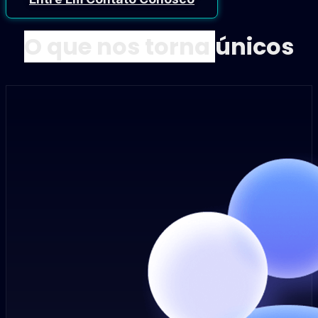
O que nos torna
únicos​